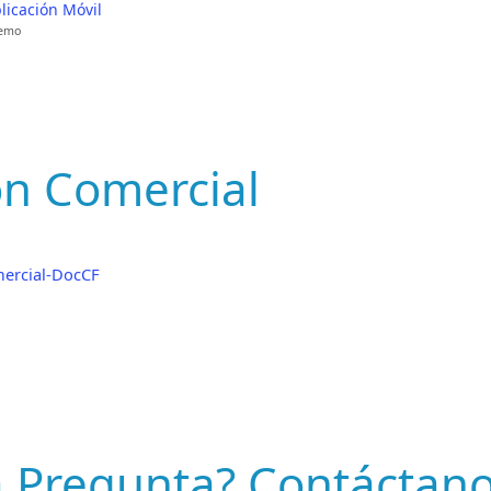
licación Móvil
demo
ón Comercial
ercial-DocCF
a Pregunta? Contáctan